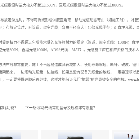
敷设时最大拉力不超过1500N，直埋光缆敷设时最大拉力不超过3000N。
放定位是时，不得弯折或形成90度直角弯；移动光缆动态弯曲（如施工时），对管道
径；布放定位时，对管道、架空光缆，弯曲半径应大于10倍光缆半径；对直埋光缆，弯曲半
到拉力不得超过它所能承受的允许短暂力的规定（管道、架空光缆：1500N；直埋光缆：
光缆600N；直埋光缆1000N；ADSS光缆：MAT）。光缆施工应在相应资格的技术
布线非常重要，施工不当容易造成其衰减加大、使用寿命缩短、断纤、破皮、铠甲
盘架起来，一边滚动光缆盘一边拉线，如果是没有配备光缆盘的散线，一定要理顺以
扯，一定要慢慢理顺后再继续，这样才能保证我们“脆弱”的光缆被安全的布放。
www.h
都有啥功能？
下一条:移动光缆​常用型号及规格都有哪些？