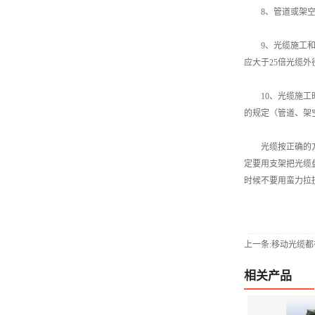
8、管道或架空光缆
9、光缆施工和布
应大于25倍光缆外
10、光缆施工时受
的规定（管道、架空
光缆按正确的方法
定要用支架把光缆
时候不要用蛮力拉
上一条:移动光缆​
相关产品