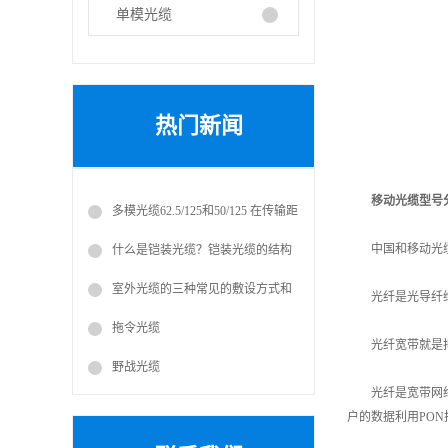
单模光缆
热门新闻
移动光缆
型号
多模光缆62.5/125和50/125 在传输距
离上的差别
中国和移动光缆
什么是铠装光缆？铠装光缆的结构
和铠装光缆类型及铠装光缆应用
室外光缆的三种常见的敷设方式和
光纤是光导纤维的
要求
拖令光缆
光纤宽带就是把要
野战光缆
光纤是宽带网络中
户的数据利用PO