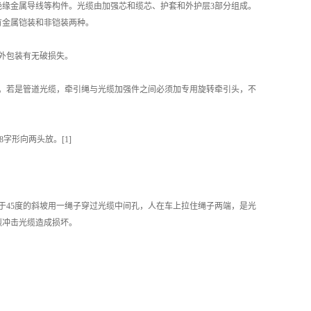
缘金属导线等构件。光缆由加强芯和缆芯、护套和外护层3部分组成。
有金属铠装和非铠装两种。
外包装有无破损失。
。若是管道光缆，牵引绳与光缆加强件之间必须加专用旋转牵引头，不
形向两头放。[1]
45度的斜坡用一绳子穿过光缆中间孔，人在车上拉住绳子两端，是光
烈冲击光缆造成损坏。