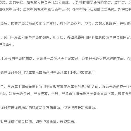
、加强钢丝、填充物和护套等几部分组成，另外根据需要还有防水层、缓冲层、绝
和多芯型两种：单芯型有充实型和管束型两种；多芯型有带状和单位式两种。外护层
后，检查光缆合格证及随盘光资料，核对光缆盘号、型号、芯数及长度等，并检查
，须用一段牵引绳与光缆加强件，相连接，
移动光缆
并用网套或者胶带与护套相固定
护套牵引。
上段长的光缆的布防，不允许一次性从头至尾放完，须要把光缆盘在地段的中间，倒8字
光缆时最好用叉车或吊车葫芦把光缆从车上轻轻地放置地上
，从汽车上卸载光缆时宜用平直板放置在汽车平台与地面之间，移动光缆形成一个于
下滑。卸载光缆是时，严谨堆放，平放，严禁直接将光缆从高处垂直落下来，放置强
时应按缆盘标明的旋转箭头方向滚动，但不得做长距离滚动。
光缆进行单盘检测，如外护套质量，衰减指标。