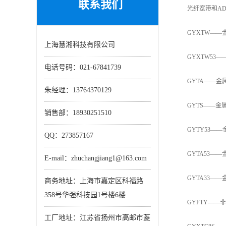
联系我们
光纤宽带和ADS
GYXTW——金
上海慧湘科技有限公司
GYXTW53—
电话号码：021-67841739
GYTA——金属
朱经理：13764370129
GYTS——金属
销售部：18930251510
GYTY53——
QQ：273857167
GYTA53——
E-mail：zhuchangjiang1@163.com
GYTA33——
商务地址：上海市嘉定区科福路
358号华强科技园1号楼6楼
GYFTY——非
工厂地址：江苏省扬州市高邮市菱