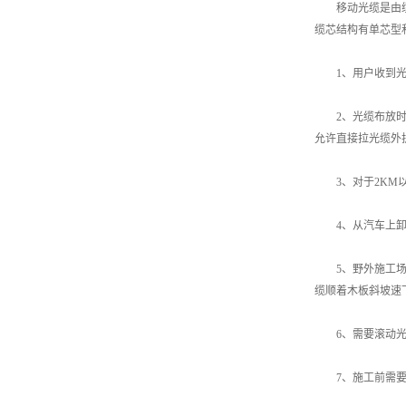
移动光缆是由缆芯
缆芯结构有单芯型
1、用户收到光缆
2、光缆布放时
允许直接拉光缆外
3、对于2KM以
4、从汽车上卸载
5、野外施工场合
缆顺着木板斜坡速
6、需要滚动光缆
7、施工前需要对