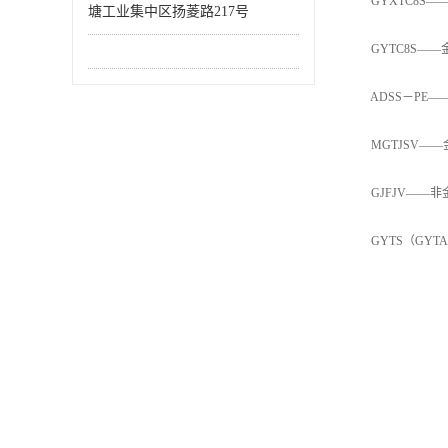
GYXTC8S—
塘工业集中区扬菱路217号
GYTC8S——
ADSS－PE—
MGTJSV——
GJFJV——非
GYTS（GYTA