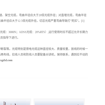
、架空光缆，弯曲半径应大于20倍光缆外径；对直埋光缆，弯曲半径
径应大于12.5倍光缆外径。切忌光缆严重弯曲导致打“死扣”。[1]
3000N；ADSS光缆：20%RTS）,运行使用时应不超过允许长期力
人员指导下进行。
断裂等。光缆特别是馈电光缆这种直径较大、质量较重，放线的时候一
后再布线，拉线人员和防线人员要配备对讲机，保持联系，遇到拉不动的
xgdxl.com