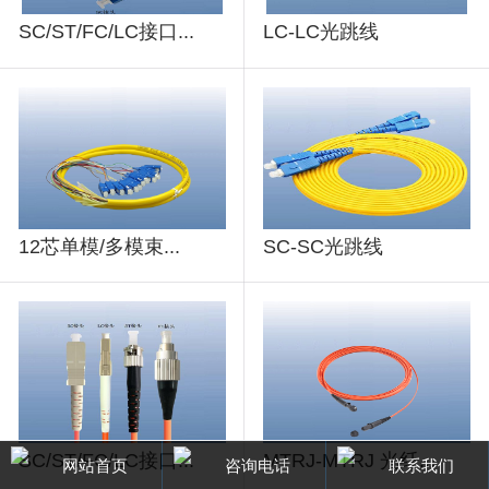
SC/ST/FC/LC接口...
LC-LC光跳线
12芯单模/多模束...
SC-SC光跳线
SC/ST/FC/LC接口...
MTRJ-MTRJ 光纤...
网站首页
咨询电话
联系我们