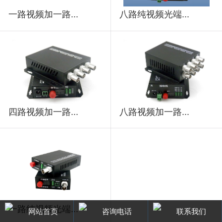
一路视频加一路...
八路纯视频光端...
四路视频加一路...
八路视频加一路...
一路纯视频光端...
网站首页
咨询电话
联系我们