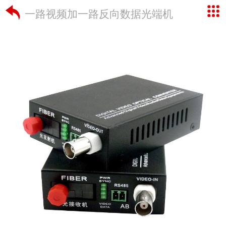
一路视频加一路反向数据光端机